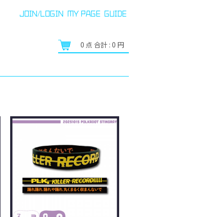
JOIN/LOGIN
MY PAGE
GUIDE
0
点 合計 :
0
円