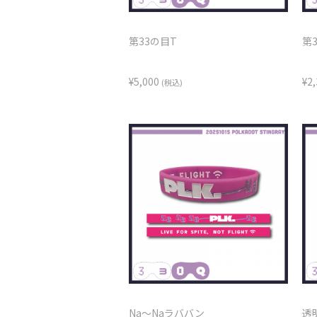
第33の目T
第
¥5,000
¥2
(税込)
Na～Naラババン
透