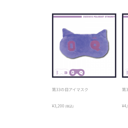
第33の目アイマスク
第
¥3,200
¥4
(税込)