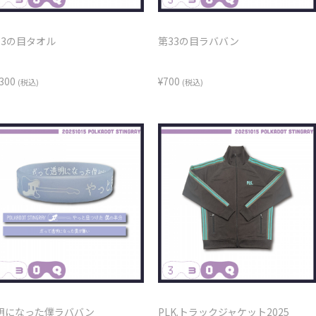
33の目タオル
第33の目ラババン
,300
¥700
(税込)
(税込)
明になった僕ラババン
PLK.トラックジャケット2025