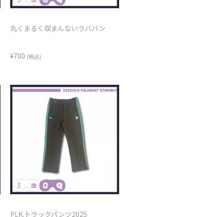
丸くまるく収まんないラババン
¥700
(税込)
PLK.トラックパンツ2025