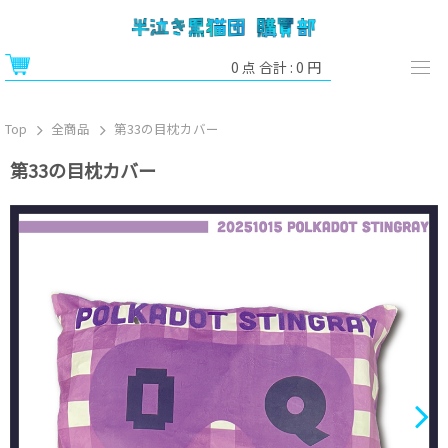
0
点 合計 :
0
円
Top
全商品
第33の目枕カバー
第33の目枕カバー