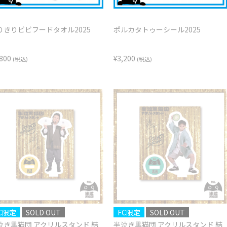
りきりビビフードタオル2025
ポルカタトゥーシール2025
,800
¥3,200
(税込)
(税込)
C限定
SOLD OUT
FC限定
SOLD OUT
泣き黒猫団 アクリルスタンド 結
半泣き黒猫団 アクリルスタンド 結