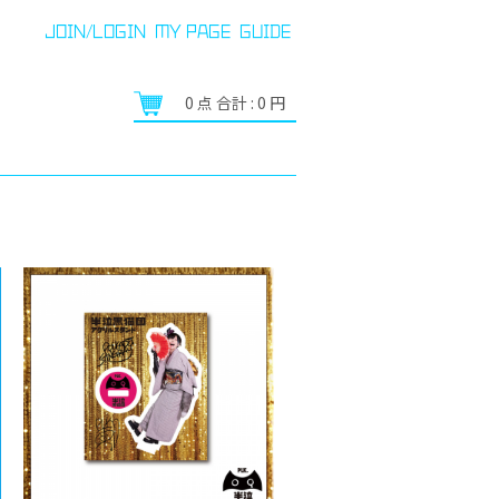
JOIN/LOGIN
MY PAGE
GUIDE
0
点 合計 :
0
円