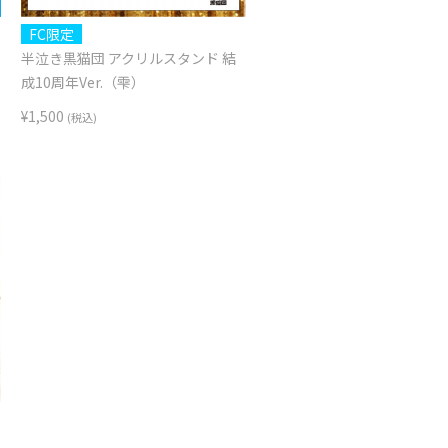
FC限定
半泣き黒猫団 アクリルスタンド 結
成10周年Ver.（雫）
¥1,500
(税込)