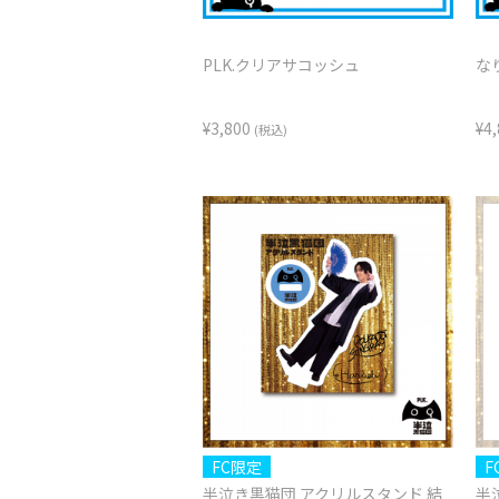
PLK.クリアサコッシュ
な
¥3,800
¥4
(税込)
FC限定
F
半泣き黒猫団 アクリルスタンド 結
半