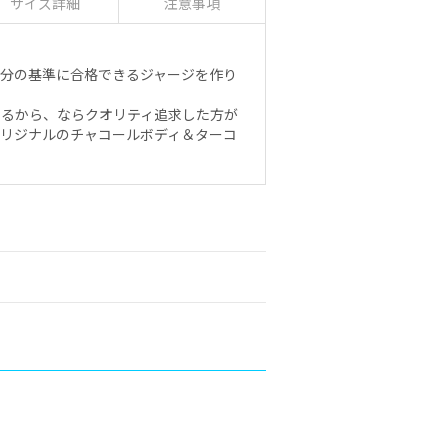
サイズ詳細
注意事項
自分の基準に合格できるジャージを作り
なるから、ならクオリティ追求した方が
オリジナルのチャコールボディ＆ターコ
！