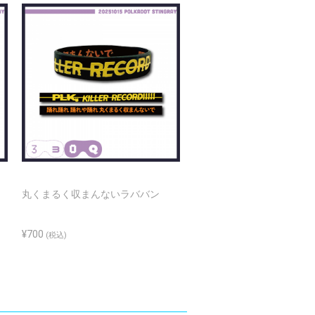
丸くまるく収まんないラババン
Na～Naラババン
¥700
¥700
(税込)
(税込)