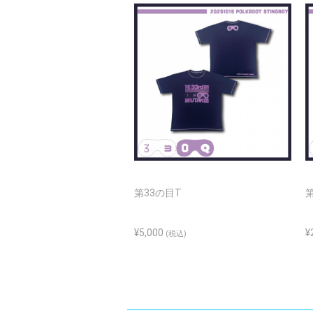
第33の目T
¥5,000
¥
(税込)