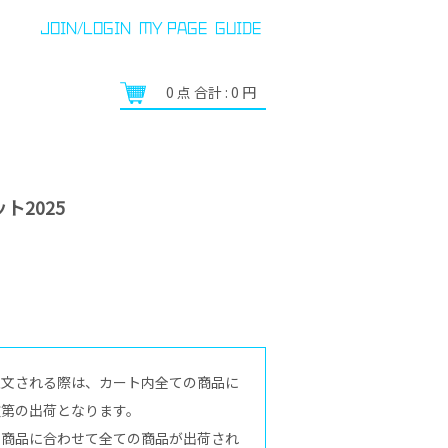
JOIN/LOGIN
MY PAGE
GUIDE
0
点 合計 :
0
円
ト2025
注文される際は、カート内全ての商品に
次第の出荷となります。
の商品に合わせて全ての商品が出荷され