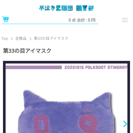
0
点 合計 :
0
円
Top
全商品
第33の目アイマスク
第33の目アイマスク