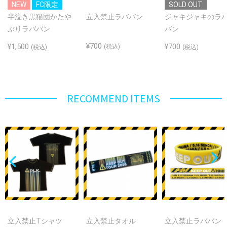
NEW
FC限定
SOLD OUT
半泣き黒猫団かたや
立入禁止ラババン
ジャキジャキのラ
ぶりラババン
バン
¥700
¥1,500
¥700
(税込)
(税込)
(税込)
RECOMMEND ITEMS
立入禁止Tシャツ
立入禁止タオル
立入禁止ラババン