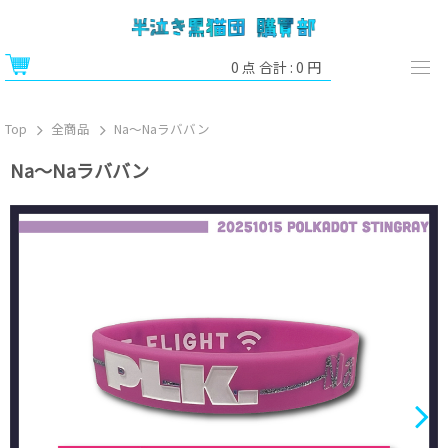
0
点 合計 :
0
円
Top
全商品
Na～Naラババン
Na～Naラババン