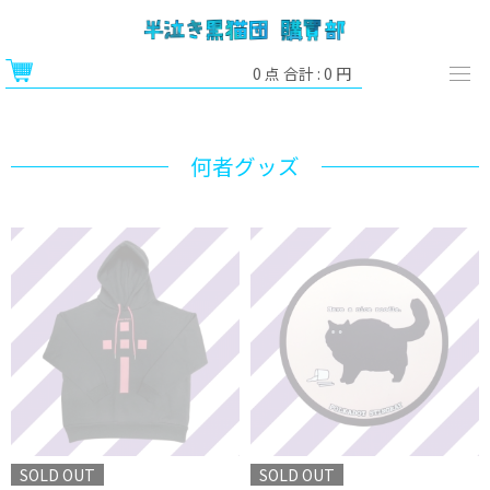
0
点 合計 :
0
円
何者グッズ
SOLD OUT
SOLD OUT