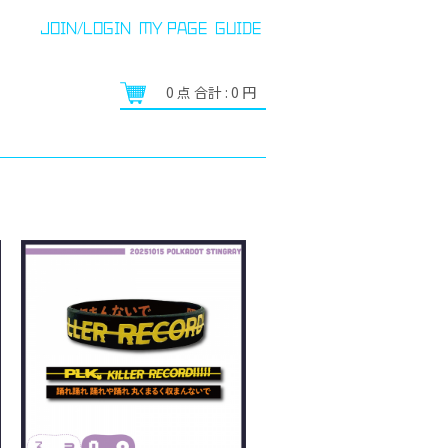
JOIN/LOGIN
MY PAGE
GUIDE
0
点 合計 :
0
円