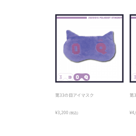
第33の目アイマスク
第
¥3,200
¥4
(税込)