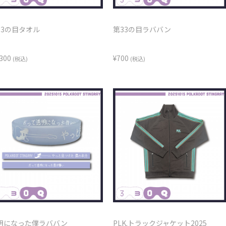
33の目タオル
第33の目ラババン
,300
¥700
(税込)
(税込)
明になった僕ラババン
PLK.トラックジャケット2025