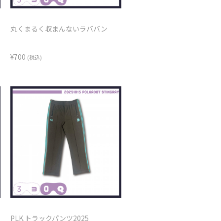
丸くまるく収まんないラババン
¥700
(税込)
PLK.トラックパンツ2025