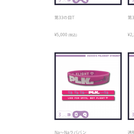
第33の目T
第
¥5,000
¥2
(税込)
Na～Naラババン
透