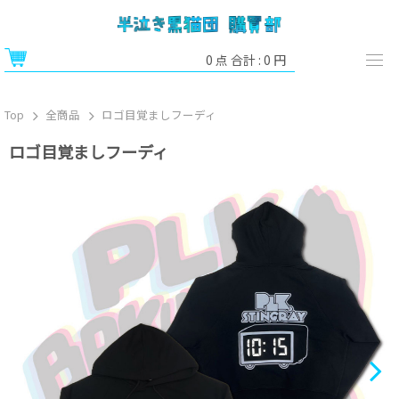
0
点 合計 :
0
円
Top
全商品
ロゴ目覚ましフーディ
ロゴ目覚ましフーディ