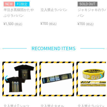
NEW
FC限定
SOLD OUT
半泣き黒猫団かたや
立入禁止ラババン
ジャキジャキのラ
ぶりラババン
バン
¥700
¥1,500
¥700
(税込)
(税込)
(税込)
RECOMMEND ITEMS
立入禁止Tシャツ
立入禁止タオル
立入禁止ラババン