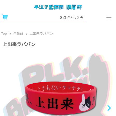
0
点 合計 :
0
円
Top
全商品
上出来ラババン
上出来ラババン