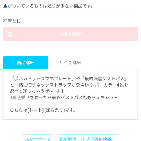
▲
がついているものは残りが少ない商品です。
在庫なし
商品詳細
サイズ詳細
「ポルカドットスマホプレート」や「最終決着ゲストパス」
と一緒に使うネックストラップが登場!メンバーカラー4色を
選べて迷っちゃうぜ〜〜!!!!
4種全乗せ
を買ったら最終ゲストパスももらえちゃうヨ
こちらは[トマト](ばら売り)です。
スマホグッズ
3/28配信ライブ「最終決着」