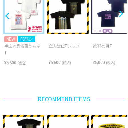
NEW
FC限定
半泣き黒猫団ラムネ
立入禁止Tシャツ
第33の目T
T
¥5,500
¥5,000
¥5,500
(税込)
(税込)
(税込)
RECOMMEND ITEMS