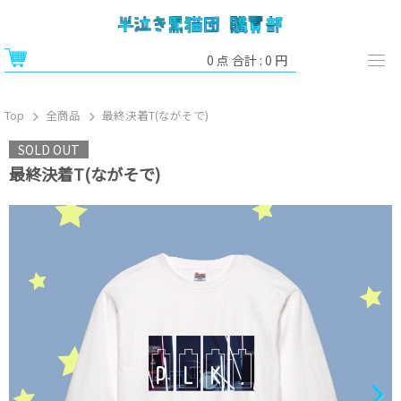
0
点 合計 :
0
円
Top
全商品
最終決着T(ながそで)
SOLD OUT
最終決着T(ながそで)