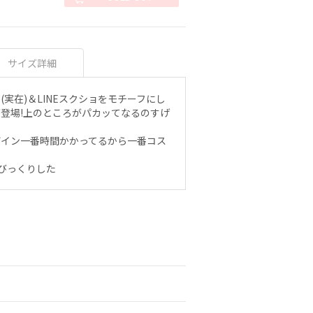
サイズ詳細
実在)＆LINEスクショをモチーフにし
登場!上のところがパカッてなるのすげ
ザイン一番時間かかってるから一番コス
?びっくりした