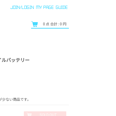
JOIN/LOGIN
MY PAGE
GUIDE
0
点 合計 :
0
円
イルバッテリー
が少ない商品です。