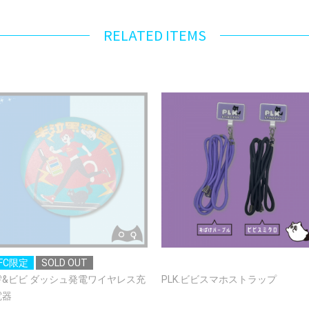
RELATED ITEMS
FC限定
SOLD OUT
雫&ビビ ダッシュ発電ワイヤレス充
PLK.ビビスマホストラップ
電器