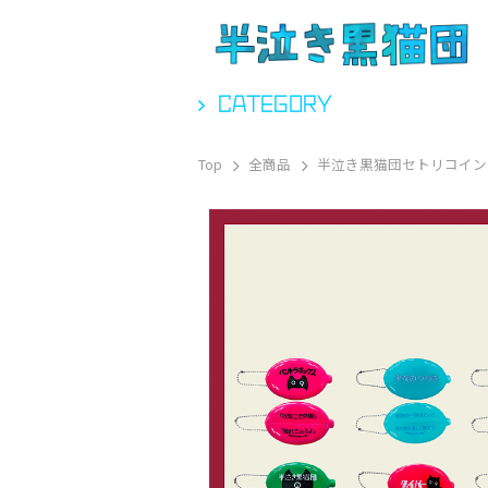
CATEGORY
Top
全商品
半泣き黒猫団セトリコインケー