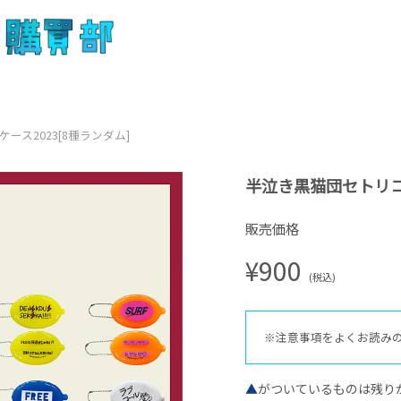
ス2023[8種ランダム]
半泣き黒猫団セトリコイ
販売価格
¥900
(税込)
※注意事項をよくお読み
▲
がついているものは残り