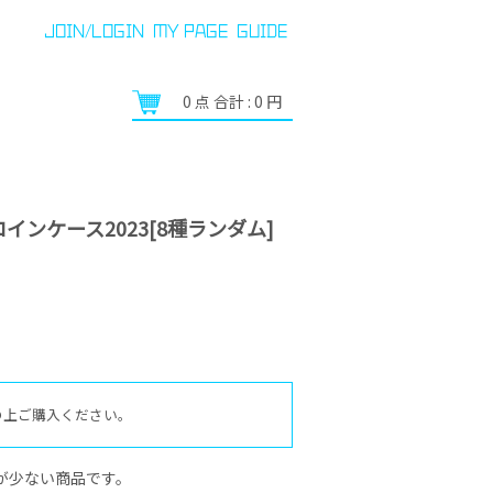
JOIN/LOGIN
MY PAGE
GUIDE
0
点 合計 :
0
円
ンケース2023[8種ランダム]
の上ご購入ください。
が少ない商品です。