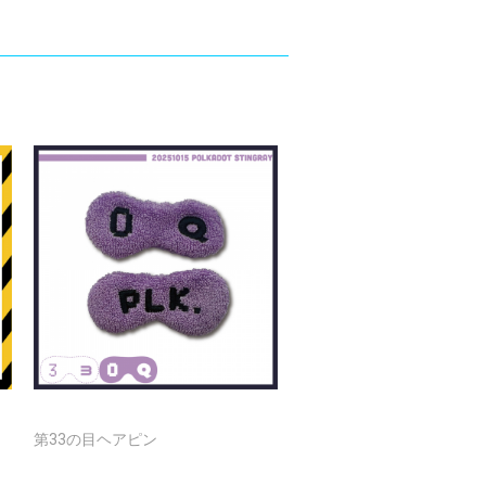
第33の目ヘアピン
第33の目アイマスク