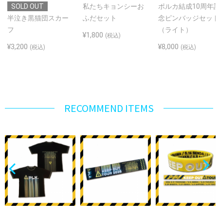
SOLD OUT
私たちキョンシーお
ポルカ結成10周年
半泣き黒猫団スカー
ふだセット
念ピンバッジセッ
フ
（ライト）
¥1,800
(税込)
¥3,200
¥8,000
(税込)
(税込)
RECOMMEND ITEMS