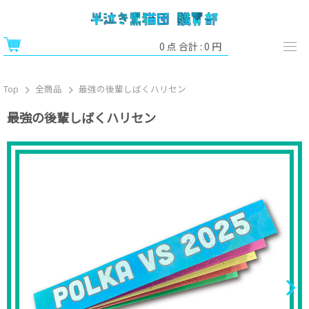
0
点 合計 :
0
円
Top
全商品
最強の後輩しばくハリセン
最強の後輩しばくハリセン