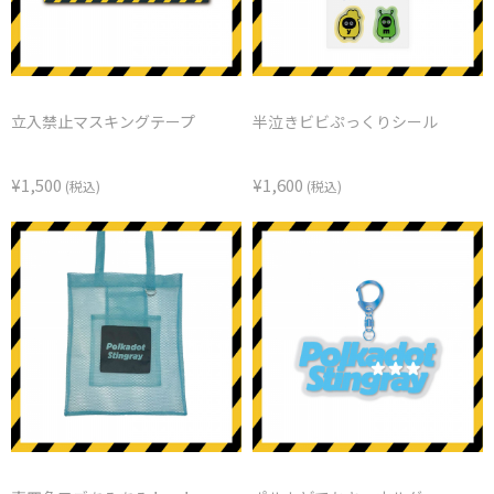
立入禁止マスキングテープ
半泣きビビぷっくりシール
¥1,500
¥1,600
(税込)
(税込)