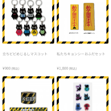
立ちビビめじるしマスコット
私たちキョンシーおふだセット
¥900
¥1,800
(税込)
(税込)