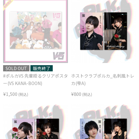
SOLD OUT
販売終了
#ポルカVS 先輩殴るクリアポスタ
ホストクラブポルカ_名刺風トレ
ー(VS KANA-BOON)
カ(雫A)
¥1,500
¥800
(税込)
(税込)