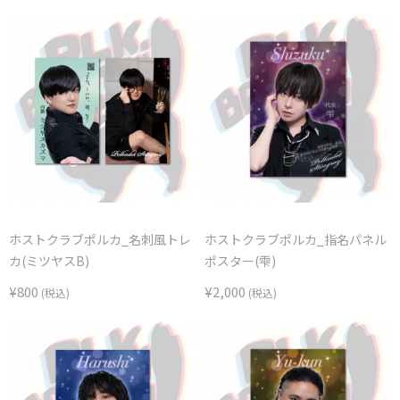
ホストクラブポルカ_名刺風トレ
ホストクラブポルカ_指名パネル
カ(ミツヤスB)
ポスター(雫)
¥800
¥2,000
(税込)
(税込)