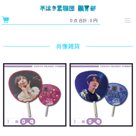
0
点 合計 :
0
円
肖像雑貨