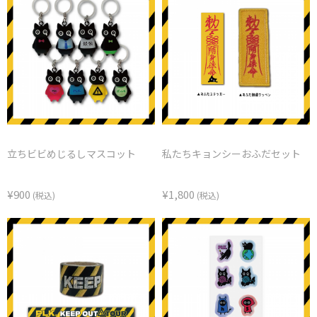
立ちビビめじるしマスコット
私たちキョンシーおふだセット
¥900
¥1,800
(税込)
(税込)