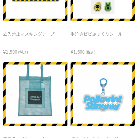
立入禁止マスキングテープ
半泣きビビぷっくりシール
¥1,500
¥1,600
(税込)
(税込)